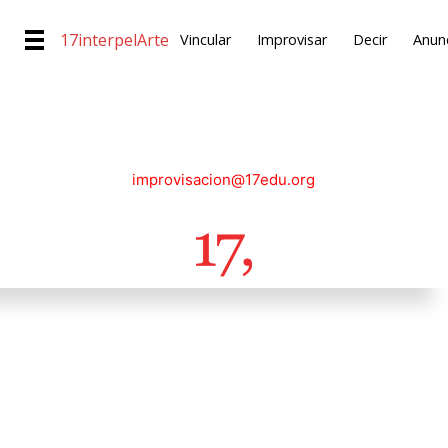
17interpelArte
Vincular
Improvisar
Decir
Anunc
improvisacion@17edu.org