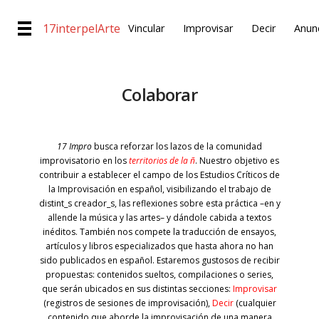
17interpelArte
Vincular
Improvisar
Decir
Anunc
Colaborar
17 Impro
busca reforzar los lazos de la comunidad
improvisatorio en los
territorios de la ñ
. Nuestro objetivo es
contribuir a establecer el campo de los Estudios Críticos de
la Improvisación en español, visibilizando el trabajo de
distint_s creador_s, las reflexiones sobre esta práctica –en y
allende la música y las artes– y dándole cabida a textos
inéditos. También nos compete la traducción de ensayos,
artículos y libros especializados que hasta ahora no han
sido publicados en español. Estaremos gustosos de recibir
propuestas: contenidos sueltos, compilaciones o series,
que serán ubicados en sus distintas secciones:
Improvisar
(registros de sesiones de improvisación),
Decir
(cualquier
contenido que aborde la improvisación de una manera