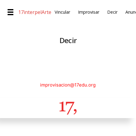
17interpelArte
Vincular
Improvisar
Decir
Anunc
Decir
improvisacion@17edu.org