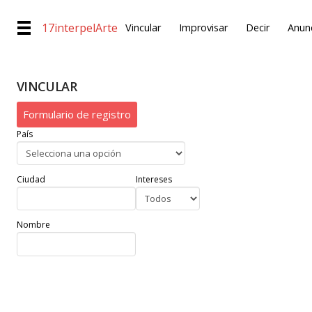
17interpelArte
Vincular
Improvisar
Decir
Anunc
VINCULAR
Formulario de registro
País
Ciudad
Intereses
Nombre