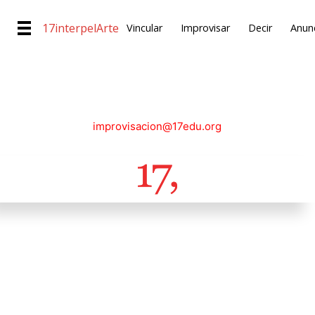
17interpelArte
Vincular
Improvisar
Decir
Anunc
improvisacion@17edu.org