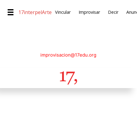
17interpelArte
Vincular
Improvisar
Decir
Anunc
improvisacion@17edu.org