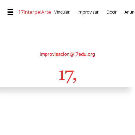
17interpelArte
Vincular
Improvisar
Decir
Anunc
improvisacion@17edu.org