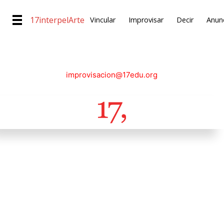
17interpelArte
Vincular
Improvisar
Decir
Anunc
improvisacion@17edu.org