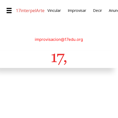
17interpelArte
Vincular
Improvisar
Decir
Anunc
improvisacion@17edu.org