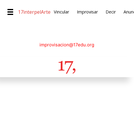
17interpelArte
Vincular
Improvisar
Decir
Anunc
improvisacion@17edu.org