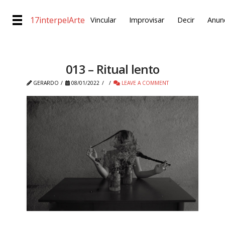
17interpelArte
Vincular
Improvisar
Decir
Anunc
013 – Ritual lento
GERARDO
08/01/2022
LEAVE A COMMENT