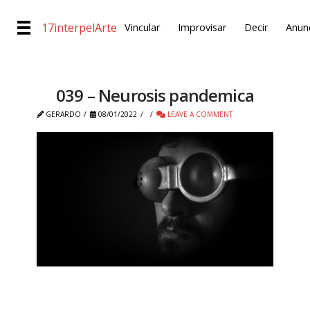
17interpelArte
Vincular
Improvisar
Decir
Anunc
039 – Neurosis pandemica
GERARDO
08/01/2022
LEAVE A COMMENT