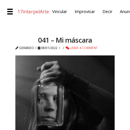
17interpelArte
Vincular
Improvisar
Decir
Anunc
041 – Mi máscara
GERARDO
08/01/2022
LEAVE A COMMENT