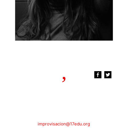
improvisacion@17edu.org