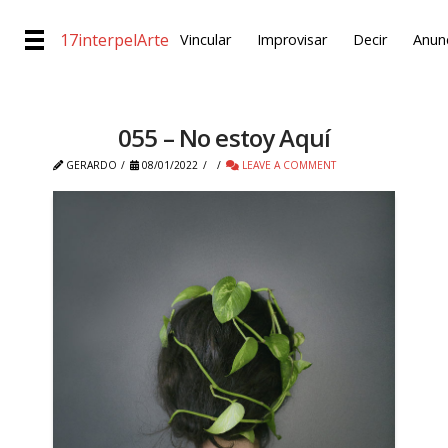
17interpelArte
Vincular
Improvisar
Decir
Anunc
055 – No estoy Aquí
GERARDO
08/01/2022
LEAVE A COMMENT