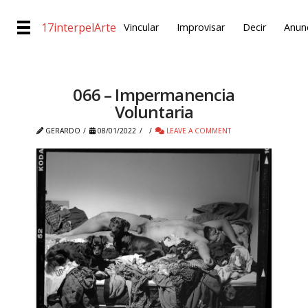
17interpelArte
Vincular
Improvisar
Decir
Anunc
066 – Impermanencia
Voluntaria
GERARDO
08/01/2022
LEAVE A COMMENT