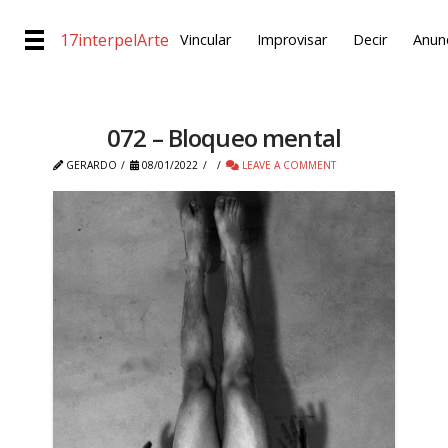
17interpelArte
Vincular
Improvisar
Decir
Anunc
072 – Bloqueo mental
GERARDO
08/01/2022
LEAVE A COMMENT