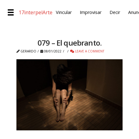
17interpelArte
Vincular
Improvisar
Decir
Anunc
079 – El quebranto.
GERARDO
08/01/2022
LEAVE A COMMENT