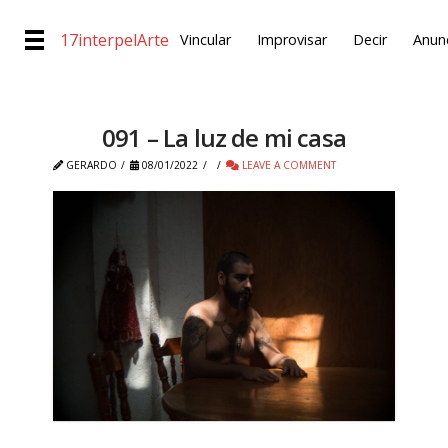
17interpelArte
Vincular
Improvisar
Decir
Anunc
091 – La luz de mi casa
GERARDO
08/01/2022
LEAVE A COMMENT