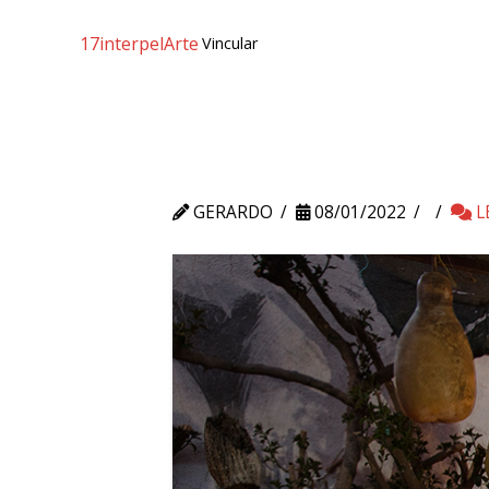
17interpelArte
Vincular
GERARDO
08/01/2022
L