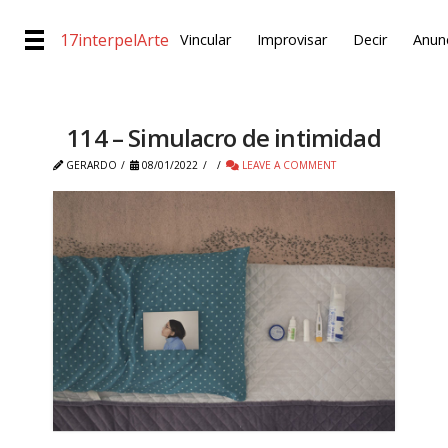
17interpelArte
Vincular
Improvisar
Decir
Anunc
114 – Simulacro de intimidad
GERARDO
08/01/2022
LEAVE A COMMENT