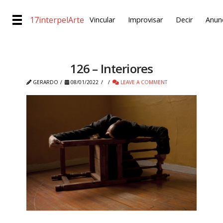
17interpelArte
Vincular
Improvisar
Decir
Anunc
126 – Interiores
GERARDO
08/01/2022
LEAVE A COMMENT