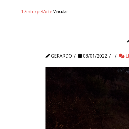
17interpelArte
Vincular
GERARDO
08/01/2022
L